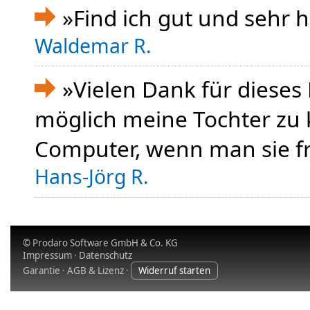
»Find ich gut und sehr hi
Waldemar R.
»Vielen Dank für dieses
möglich meine Tochter zu k
Computer, wenn man sie fr
Hans-Jörg R.
© Prodaro Software GmbH & Co. KG
Impressum
·
Datenschutz
Garantie
·
AGB & Lizenz
·
Widerruf starten