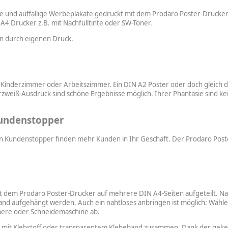
 und auffällige Werbeplakate gedruckt mit dem Prodaro Poster-Drucker
 Drucker z.B. mit Nachfülltinte oder SW-Toner.
n durch eigenen Druck.
Kinderzimmer oder Arbeitszimmer. Ein DIN A2 Poster oder doch gleich d
zweiß-Ausdruck sind schöne Ergebnisse möglich. Ihrer Phantasie sind ke
Kundenstopper
 Kundenstopper finden mehr Kunden in Ihr Geschäft. Der Prodaro Poster
mit dem Prodaro Poster-Drucker auf mehrere DIN A4-Seiten aufgeteilt. 
and aufgehängt werden. Auch ein nahtloses anbringen ist möglich: Wähle
chere oder Schneidemaschine ab.
en mit Klebstoff oder transparentem Klebeband zusammen. Dank der ge