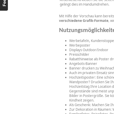
gelingt dies im Handumdrehen.
Mit Hilfe der Vorschau kann bereit
verschiedene Grafik-Formate
, w
Nutzungsmöglichkeit
Werbetafeln, Kundenstopper
Werbeposter
Displays Outdoor/Indoor
Preisschilder
Rabatthinweise als Poster d
Angebots-Banner
Banner drucken zu Weihnacht
Auch im privaten Einsatz sin
Hochzeitsposter: Eine schön
Wandposter? Drucken Sie Ih
Hochzeitstag Ihre Location 
Gegenstände sind meist unper
Bilder in Postergröße. Sie
Kindheit zeigen.
Als Geschenk: Machen Sie I
Zur Dekoration in Räumen: 