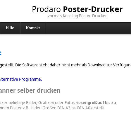
Prodaro
Poster-Drucker
vormals Keseling Poster-Drucker
Hilfe
Kontakt
e
stellt. Die Software steht daher nicht mehr als Download zur Verfügung. 
alternative Programme.
Banner selber drucken
ker beliebige Bilder, Grafiken oder Fotos
riesengroß auf bis zu
önnen Poster z.B. in den Größen DIN A3 bis DIN A0 erstellt