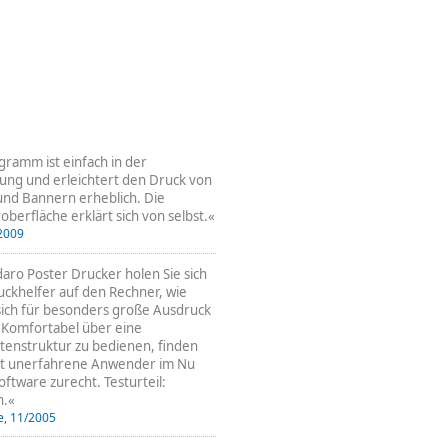
gramm ist einfach in der
ng und erleichtert den Druck von
und Bannern erheblich. Die
berfläche erklärt sich von selbst.«
/2009
aro Poster Drucker holen Sie sich
uckhelfer auf den Rechner, wie
sich für besonders große Ausdruck
 Komfortabel über eine
rtenstruktur zu bedienen, finden
bst unerfahrene Anwender im Nu
oftware zurecht. Testurteil:
n.«
e, 11/2005