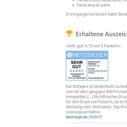
Familenfotos, Reisefotos, Por
Panorama drucken
In Vorgängerversionen hatte die
Erhaltene Auszei
»Sehr gut: 4,73 von 5 Punkten«
Die Software ist kinderleicht zu be
und mit allen gängigen Bild-Forma
kompatibel. [...] Ein hilfreiches Dru
für den Druck von Postern, sei es f
Werbung oder Wohndeko. Top Prei
Leistungsverhältnis.
Netzsieger.de, 07/2015