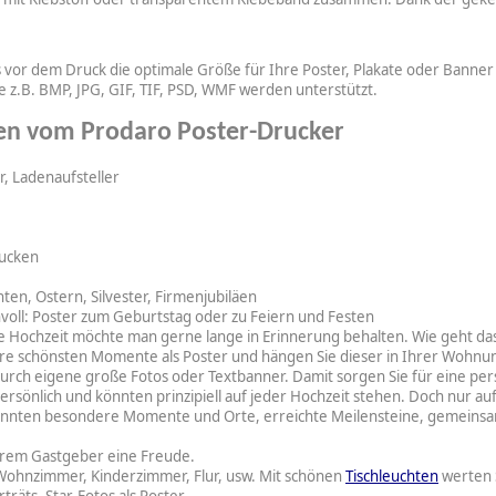
s vor dem Druck die optimale Größe für Ihre Poster, Plakate oder Banne
ie z.B. BMP, JPG, GIF, TIF, PSD, WMF werden unterstützt.
en vom Prodaro Poster-Drucker
, Ladenaufsteller
rucken
en, Ostern, Silvester, Firmenjubiläen
nvoll: Poster zum Geburtstag oder zu Feiern und Festen
e Hochzeit möchte man gerne lange in Erinnerung behalten. Wie geht da
re schönsten Momente als Poster und hängen Sie dieser in Ihrer Wohnun
durch eigene große Fotos oder Textbanner. Damit sorgen Sie für eine pe
sönlich und könnten prinzipiell auf jeder Hochzeit stehen. Doch nur auf 
 könnten besondere Momente und Orte, erreichte Meilensteine, gemeinsa
hrem Gastgeber eine Freude.
Wohnzimmer, Kinderzimmer, Flur, usw. Mit schönen
Tischleuchten
werten 