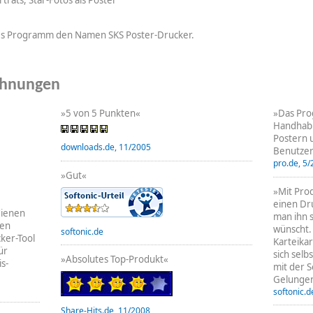
träts, Star-Fotos als Poster
ses Programm den Namen SKS Poster-Drucker.
chnungen
»5 von 5 Punkten«
»Das Pro
Handhabu
Postern 
downloads.de, 11/2005
Benutzero
pro.de, 5
»Gut«
»Mit Prod
einen Dr
dienen
man ihn 
ten
wünscht.
softonic.de
cker-Tool
Karteika
ür
sich sel
»Absolutes Top-Produkt«
s-
mit der S
Gelunge
softonic.d
Share-Hits.de, 11/2008