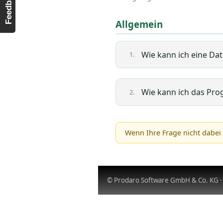
Feedback
Allgemein
Wie kann ich eine Dat
1.
Wie kann ich das Pr
2.
Wählen Sie auf der Regist
Klicken Sie auf den Schal
Ausgewählte Ordner
. 
Wenn Ihre Frage nicht dabei 
der Liste befinden.
In der Liste
Ausgewählte
Ordners aufgelistet werde
© Prodaro Software GmbH & Co. KG
das Kontrollkästchen
Unt
Wechseln Sie auf die Regi