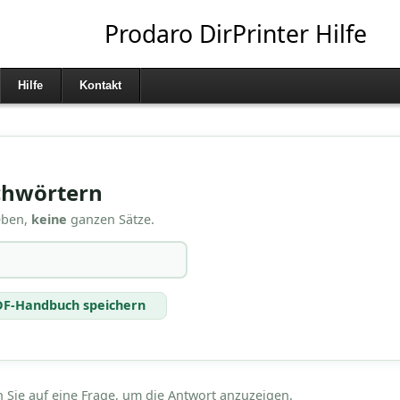
Prodaro DirPrinter Hilfe
Hilfe
Kontakt
chwörtern
eben,
keine
ganzen Sätze.
DF-Handbuch speichern
n Sie auf eine Frage, um die Antwort anzuzeigen.