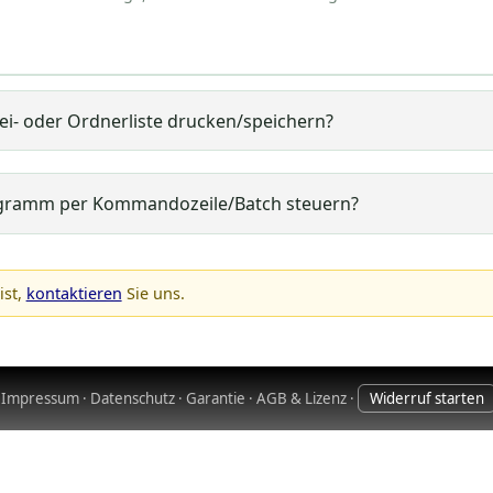
ei- oder Ordnerliste drucken/speichern?
ogramm per Kommandozeile/Batch steuern?
erseite
Ordner
in der Gruppe
Ordnerauswahl
einen Ordn
ter
Ordner hinzufügen
. Der Ordner befindet sich nun in der
Wiederholen Sie diese Schritte so lange, bis sich alle Ordner, d
ist,
kontaktieren
Sie uns.
 Ordner
können Sie für jeden einzelnen Ordner festlegen, o
n sollen oder nicht. Dazu wählen Sie die gewünschten Ordne
·
Impressum
·
Datenschutz
·
Garantie
·
AGB & Lizenz
·
Widerruf starten
erordner auflisten
nach Ihren Wünschen.
sterseite
Dateien
. Dort klicken Sie auf den Schalter
Alle Da